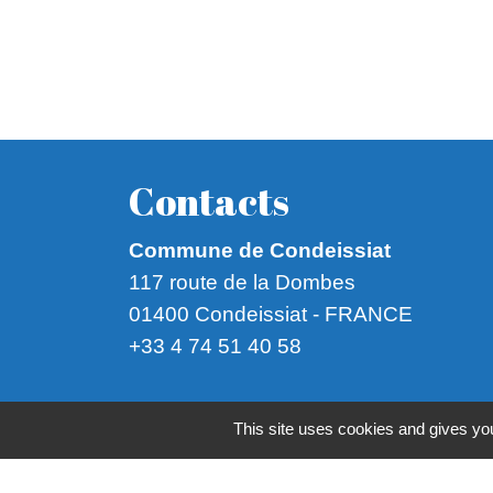
Contacts
Commune de Condeissiat
117 route de la Dombes
01400 Condeissiat - FRANCE
+33 4 74 51 40 58
Mentions légales
-
Politique de confide
This site uses cookies and gives you