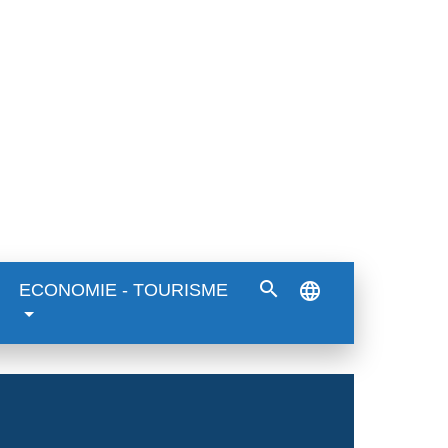
search
language
ECONOMIE - TOURISME