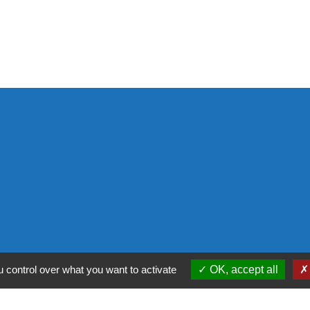
ntialité
-
Accessibilité
-
Plan du site
-
Gestion des
 control over what you want to activate
OK, accept all