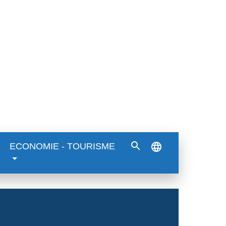
search
language
ECONOMIE - TOURISME