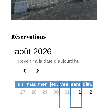
Réservations
août 2026
Revenir à la date d'aujourd'hui
lun.
mar.
mer.
jeu.
ven.
sam.
dim.
27
28
29
30
31
1
2