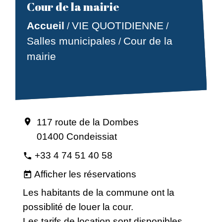
Cour de la mairie
Accueil
VIE QUOTIDIENNE
/
/
Salles municipales
Cour de la
/
mairie
117 route de la Dombes
location_on
01400 Condeissiat
+33 4 74 51 40 58
phone
Afficher les réservations
today
Les habitants de la commune ont la
possiblité de louer la cour.
Les tarifs de location sont disponibles