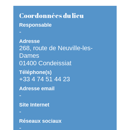
17
18
19
20
21
22
23
Coordonnées du lieu
Information confidenti
Responsable
-
24
25
26
27
28
29
30
Adresse
268, route de Neuville-les-
31
1
2
3
4
5
6
Dames
01400 Condeissiat
OLYMPIADE
Téléphone(s)
+33 4 74 51 44 23
Adresse email
-
Site Internet
-
Réseaux sociaux
-