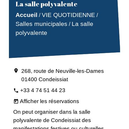
La salle polyvalente
Accueil
VIE QUOTIDIENNE
/
/
Salles municipales
La salle
/
polyvalente
268, route de Neuville-les-Dames
location_on
01400 Condeissiat
+33 4 74 51 44 23
phone
Afficher les réservations
today
On peut organiser dans la salle
polyvalente de Condeissiat des
manifestations festives ou culturelles,