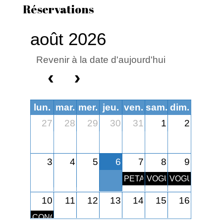
Réservations
août 2026
Revenir à la date d'aujourd'hui
lun.
mar.
mer.
jeu.
ven.
sam.
dim.
27
28
29
30
31
1
2
3
4
5
6
7
8
9
PETANQUE NOCTURNE
VOGUE - FEU D&#0
VOGUE
10
11
12
13
14
15
16
CONCOURS DE LA VOGUE