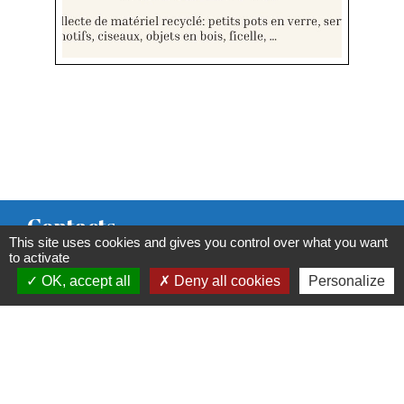
Contacts
This site uses cookies and gives you control over what you want
Commune de Condeissiat
to activate
OK, accept all
Deny all cookies
Personalize
117 route de la Dombes
01400 Condeissiat - FRANCE
+33 4 74 51 40 58