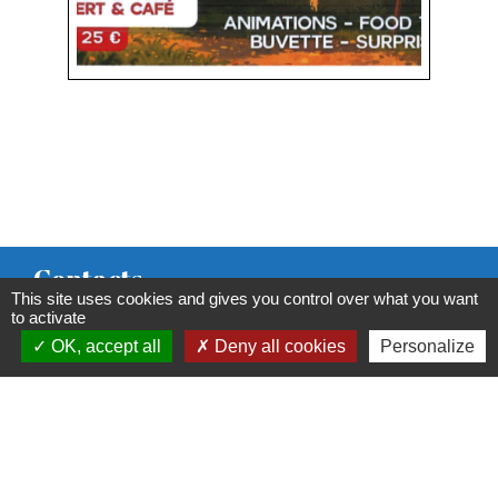
Contacts
This site uses cookies and gives you control over what you want
Commune de Condeissiat
to activate
OK, accept all
Deny all cookies
Personalize
117 route de la Dombes
01400 Condeissiat - FRANCE
+33 4 74 51 40 58