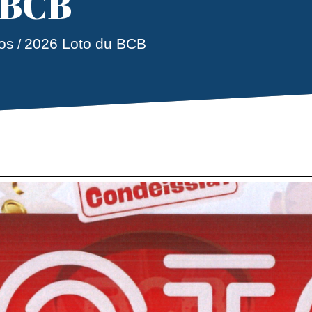
 BCB
2026 Loto du BCB
os
/