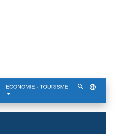
search
language
ECONOMIE - TOURISME