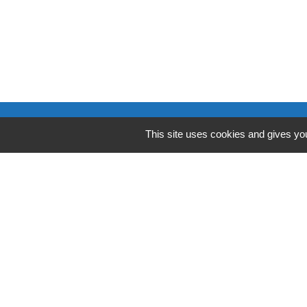
Contacts
This site uses cookies and gives you
Commune de Condeissiat
117 route de la Dombes
01400 Condeissiat - FRANCE
+33 4 74 51 40 58
Mentions légales
-
Politique de confide