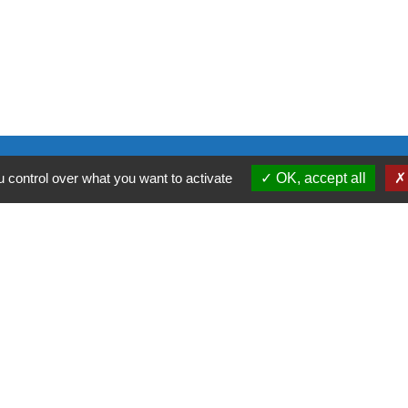
 control over what you want to activate
OK, accept all
ntialité
-
Accessibilité
-
Plan du site
-
Gestion des