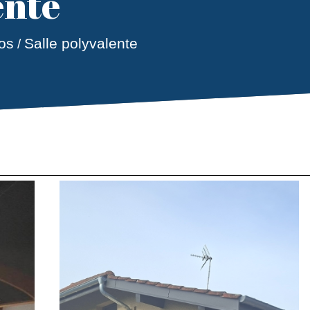
ente
os
Salle polyvalente
/