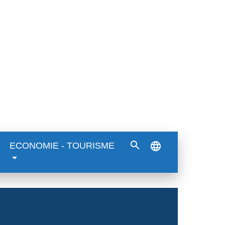
search
language
ECONOMIE - TOURISME