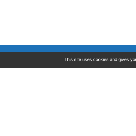
Contacts
This site uses cookies and gives you
Commune de Condeissiat
117 route de la Dombes
01400 Condeissiat - FRANCE
+33 4 74 51 40 58
Mentions légales
-
Politique de confide