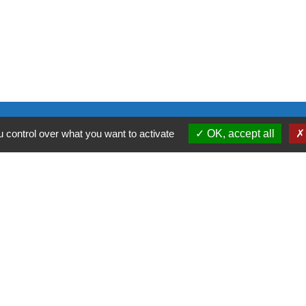
 control over what you want to activate
OK, accept all
ntialité
-
Accessibilité
-
Plan du site
-
Gestion des