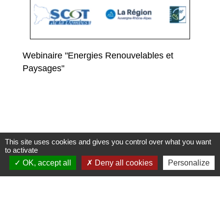
Webinaire "Energies Renouvelables et
Paysages"
This site uses cookies and gives you control over what you want
to activate
Contacts
OK, accept all
Deny all cookies
Personalize
Commune de Condeissiat
117 route de la Dombes
01400 Condeissiat - FRANCE