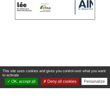
This site uses cookies and gives you control over what you want
to activate
Contacts
OK, accept all
Deny all cookies
Personalize
Commune de Condeissiat
117 route de la Dombes
01400 Condeissiat - FRANCE