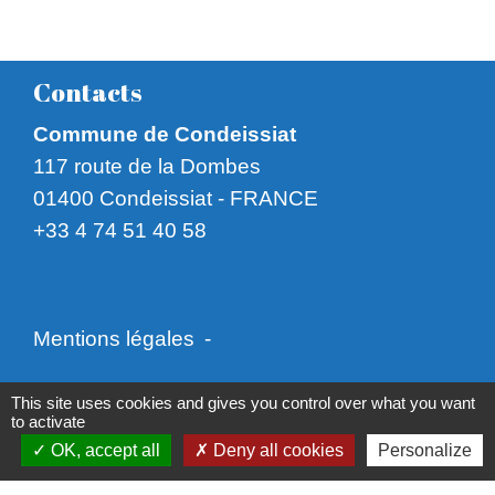
Contacts
Commune de Condeissiat
117 route de la Dombes
01400 Condeissiat - FRANCE
+33 4 74 51 40 58
Mentions légales
-
Politique de confidentialité
-
Accessibilité
-
This site uses cookies and gives you control over what you want
to activate
Plan du site
-
Gestion des cookies
OK, accept all
Deny all cookies
Personalize