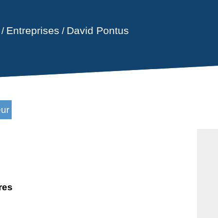
Entreprises
David Pontus
/
/
eur
res