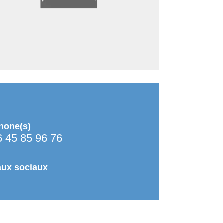
hone(s)
6 45 85 96 76
ux sociaux