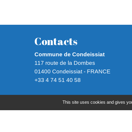
Contacts
Commune de Condeissiat
117 route de la Dombes
01400 Condeissiat - FRANCE
+33 4 74 51 40 58
Mentions légales
-
Politique de confide
This site uses cookies and gives you