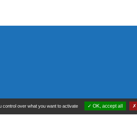
ntialité
-
Accessibilité
-
Plan du site
-
Gestion des
 control over what you want to activate
OK, accept all
Site créé en partenariat avec Réseau des Communes