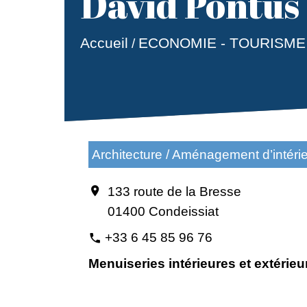
David Pontus
Accueil
ECONOMIE - TOURISME
/
Architecture / Aménagement d’intéri
133 route de la Bresse
location_on
01400 Condeissiat
+33 6 45 85 96 76
phone
Menuiseries intérieures et extérieu