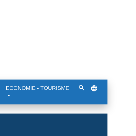
search
language
ECONOMIE - TOURISME