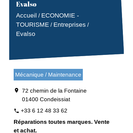
Evalso
Accueil
ECONOMIE -
/
TOURISME
Entreprises
/
/
Evalso
Mécanique / Maintenance
72 chemin de la Fontaine
location_on
01400 Condeissiat
+33 6 12 48 33 62
phone
Réparations toutes marques. Vente
et achat.