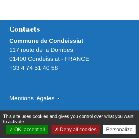
Contacts
Commune de Condeissiat
117 route de la Dombes
01400 Condeissiat - FRANCE
+33 4 74 51 40 58
Mentions légales
-
Politique de confidentialité
-
Accessibilité
-
This site uses cookies and gives you control over what you want
to activate
Plan du site
-
Gestion des cookies
OK, accept all
Deny all cookies
Personalize