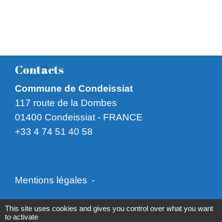
Contacts
Commune de Condeissiat
117 route de la Dombes
01400 Condeissiat - FRANCE
+33 4 74 51 40 58
Mentions légales
-
Politique de confidentialité
-
Accessibilité
-
This site uses cookies and gives you control over what you want
to activate