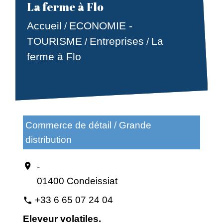
La ferme à Flo
Accueil
ECONOMIE -
/
TOURISME
Entreprises
La
/
/
ferme à Flo
Commerce de détail / Grande
distribution
-
location_on
01400 Condeissiat
+33 6 65 07 24 04
phone
Eleveur volatiles.