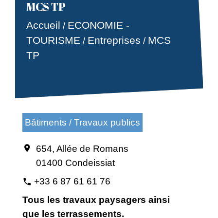
MCS TP
Accueil
ECONOMIE -
/
TOURISME
Entreprises
MCS
/
/
TP
Bâtiments / Travaux publics
654, Allée de Romans
location_on
01400 Condeissiat
+33 6 87 61 61 76
phone
Tous les travaux paysagers ainsi
que les terrassements.