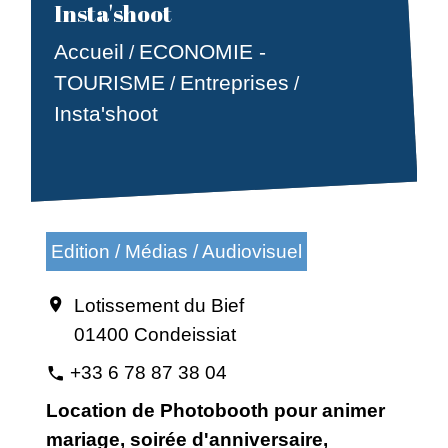
Insta'shoot
Accueil
ECONOMIE -
/
TOURISME
Entreprises
/
/
Insta'shoot
Edition / Médias / Audiovisuel
Lotissement du Bief
location_on
01400 Condeissiat
+33 6 78 87 38 04
phone
Location de Photobooth pour animer
mariage, soirée d'anniversaire,