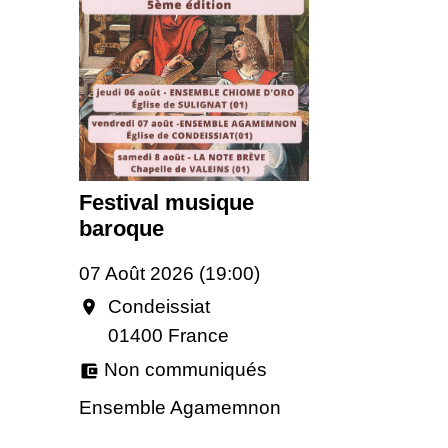
Festival musique
baroque
07 Août 2026 (19:00)
Condeissiat
location_on
01400 France
Non communiqués
account_balance_wallet
Ensemble Agamemnon