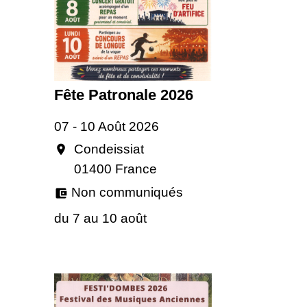
Fête Patronale 2026
07 - 10 Août 2026
Condeissiat
location_on
01400 France
Non communiqués
account_balance_wallet
du 7 au 10 août