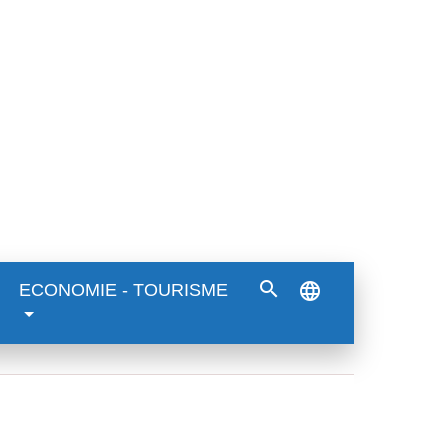
search
language
ECONOMIE - TOURISME